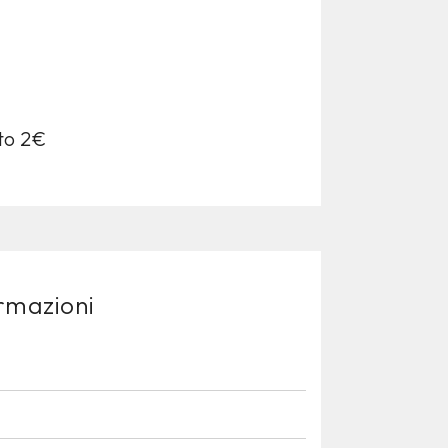
sto 2€
ormazioni